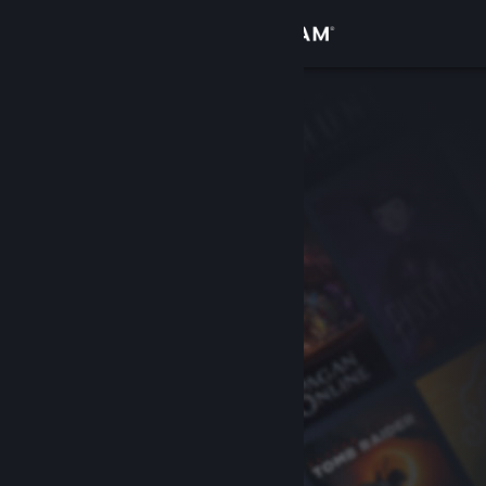
Iniciar sessão
Loja
Comunidade
Sobre
Apoio
Alterar idioma
Instala a app móvel do Steam
Ver versão para computadores