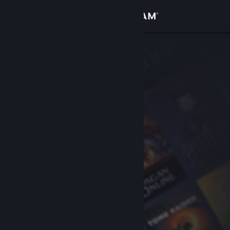
Iniciar sessão
Loja
Comunidade
Sobre
Apoio
Alterar idioma
Instala a app móvel do Steam
Ver versão para computadores