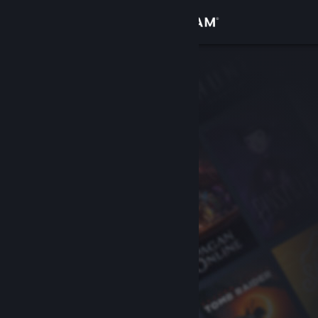
Iniciar sessão
Loja
Comunidade
Sobre
Apoio
Alterar idioma
Instala a app móvel do Steam
Ver versão para computadores