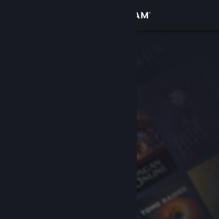
Iniciar sessão
Loja
Comunidade
Sobre
Apoio
Alterar idioma
Instala a app móvel do Steam
Ver versão para computadores