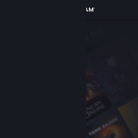
Iniciar sessão
Loja
Comunidade
Sobre
Apoio
Alterar idioma
Instala a app móvel do Steam
Ver versão para computadores