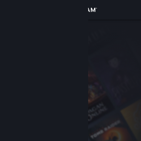
Iniciar sessão
Loja
Comunidade
Sobre
Apoio
Alterar idioma
Instala a app móvel do Steam
Ver versão para computadores