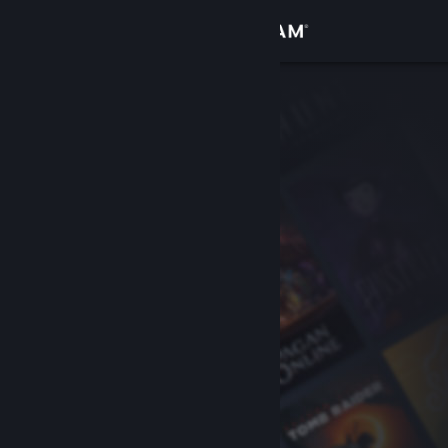
Iniciar sessão
Loja
Comunidade
Sobre
Apoio
Alterar idioma
Instala a app móvel do Steam
Ver versão para computadores