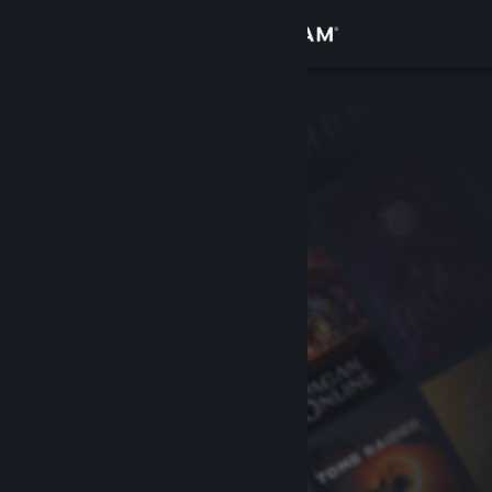
Iniciar sessão
Loja
Comunidade
Sobre
Apoio
Alterar idioma
Instala a app móvel do Steam
Ver versão para computadores