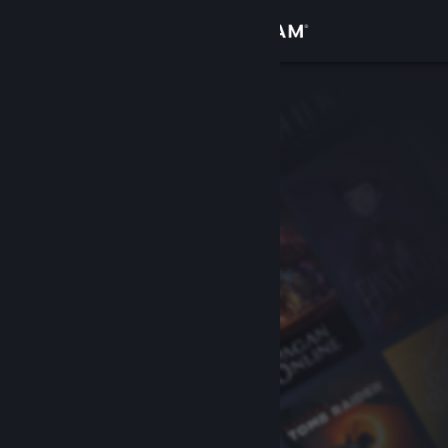
Iniciar sessão
Loja
Comunidade
Sobre
Apoio
Alterar idioma
Instala a app móvel do Steam
Ver versão para computadores