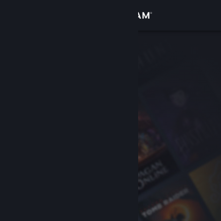
Iniciar sessão
Loja
Comunidade
Sobre
Apoio
Alterar idioma
Instala a app móvel do Steam
Ver versão para computadores