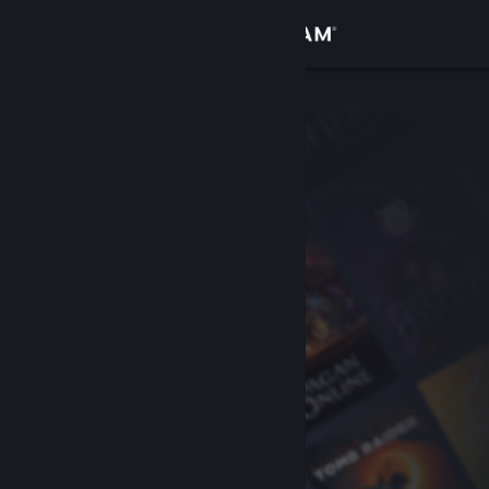
Iniciar sessão
Loja
Comunidade
Sobre
Apoio
Alterar idioma
Instala a app móvel do Steam
Ver versão para computadores