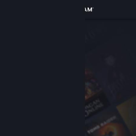
Iniciar sessão
Loja
Comunidade
Sobre
Apoio
Alterar idioma
Instala a app móvel do Steam
Ver versão para computadores