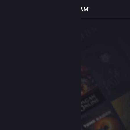
Iniciar sessão
Loja
Comunidade
Sobre
Apoio
Alterar idioma
Instala a app móvel do Steam
Ver versão para computadores