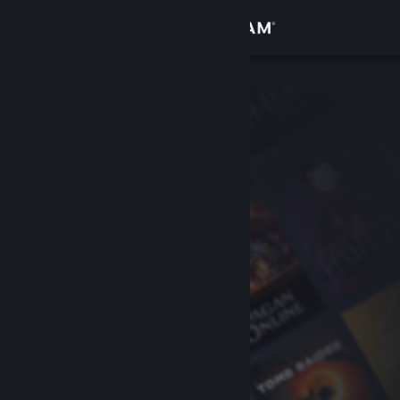
Iniciar sessão
Loja
Comunidade
Sobre
Apoio
Alterar idioma
Instala a app móvel do Steam
Ver versão para computadores