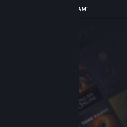
Iniciar sessão
Loja
Comunidade
Sobre
Apoio
Alterar idioma
Instala a app móvel do Steam
Ver versão para computadores