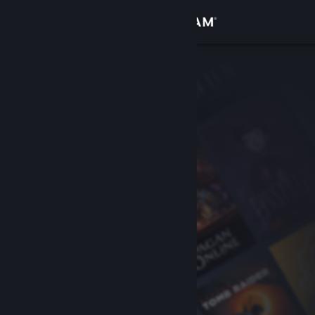
Iniciar sessão
Loja
Comunidade
Sobre
Apoio
Alterar idioma
Instala a app móvel do Steam
Ver versão para computadores