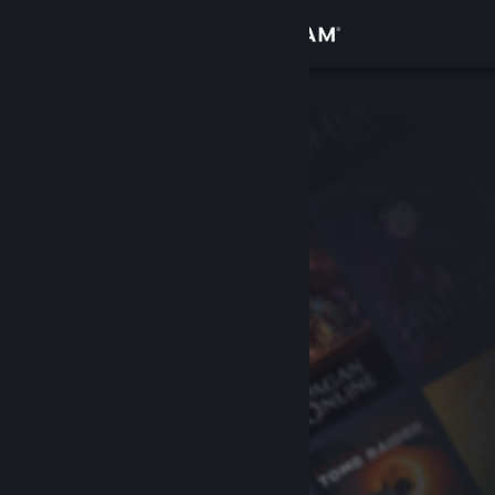
Iniciar sessão
Loja
Comunidade
Sobre
Apoio
Alterar idioma
Instala a app móvel do Steam
Ver versão para computadores