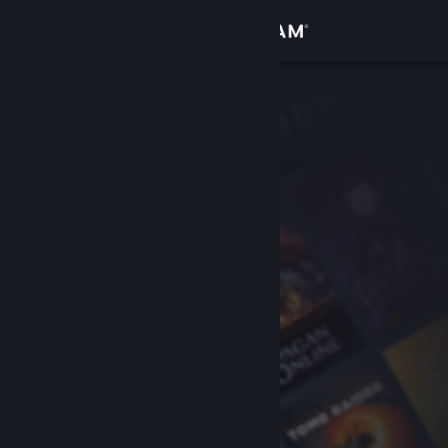
Iniciar sessão
Loja
Comunidade
Sobre
Apoio
Alterar idioma
Instala a app móvel do Steam
Ver versão para computadores