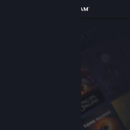
Iniciar sessão
Loja
Comunidade
Sobre
Apoio
Alterar idioma
Instala a app móvel do Steam
Ver versão para computadores