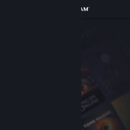
Iniciar sessão
Loja
Comunidade
Sobre
Apoio
Alterar idioma
Instala a app móvel do Steam
Ver versão para computadores