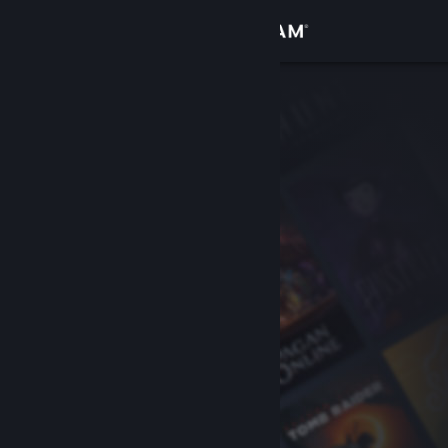
Iniciar sessão
Loja
Comunidade
Sobre
Apoio
Alterar idioma
Instala a app móvel do Steam
Ver versão para computadores