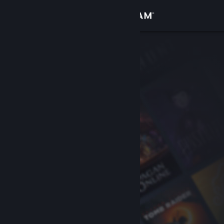
Iniciar sessão
Loja
Comunidade
Sobre
Apoio
Alterar idioma
Instala a app móvel do Steam
Ver versão para computadores