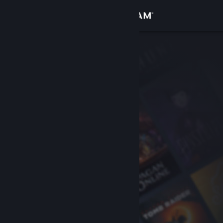
Iniciar sessão
Loja
Comunidade
Sobre
Apoio
Alterar idioma
Instala a app móvel do Steam
Ver versão para computadores