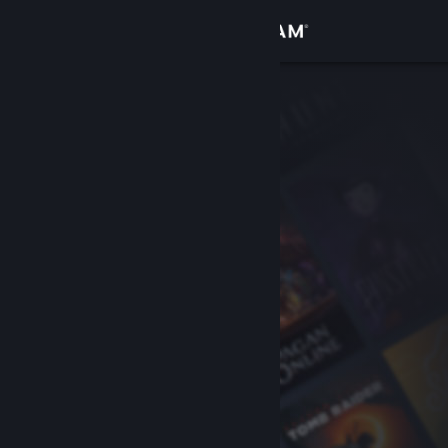
Iniciar sessão
Loja
Comunidade
Sobre
Apoio
Alterar idioma
Instala a app móvel do Steam
Ver versão para computadores