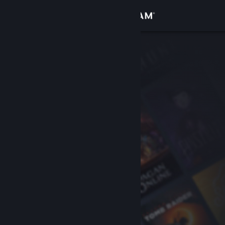
Iniciar sessão
Loja
Comunidade
Sobre
Apoio
Alterar idioma
Instala a app móvel do Steam
Ver versão para computadores