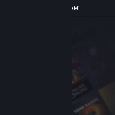
Iniciar sessão
Loja
Comunidade
Sobre
Apoio
Alterar idioma
Instala a app móvel do Steam
Ver versão para computadores