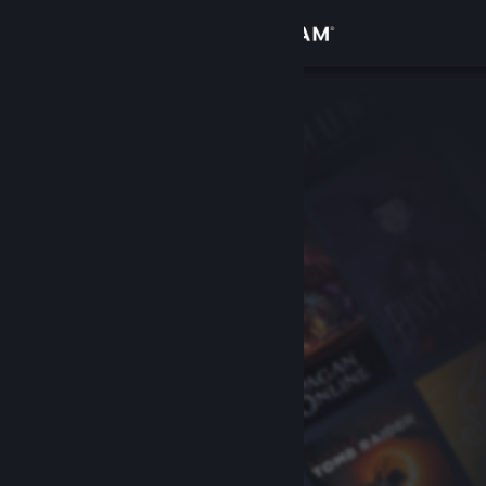
Iniciar sessão
Loja
Comunidade
Sobre
Apoio
Alterar idioma
Instala a app móvel do Steam
Ver versão para computadores