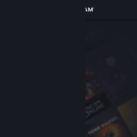
Iniciar sessão
Loja
Comunidade
Sobre
Apoio
Alterar idioma
Instala a app móvel do Steam
Ver versão para computadores