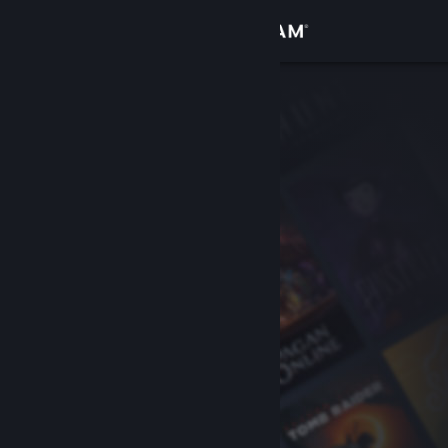
Iniciar sessão
Loja
Comunidade
Sobre
Apoio
Alterar idioma
Instala a app móvel do Steam
Ver versão para computadores