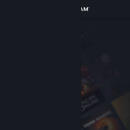
Iniciar sessão
Loja
Comunidade
Sobre
Apoio
Alterar idioma
Instala a app móvel do Steam
Ver versão para computadores