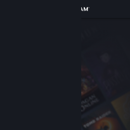
Iniciar sessão
Loja
Comunidade
Sobre
Apoio
Alterar idioma
Instala a app móvel do Steam
Ver versão para computadores