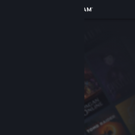
Iniciar sessão
Loja
Comunidade
Sobre
Apoio
Alterar idioma
Instala a app móvel do Steam
Ver versão para computadores