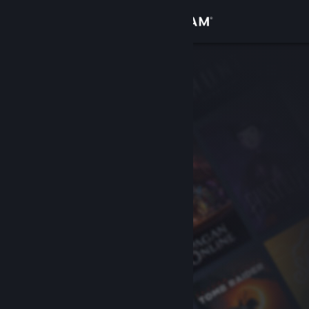
Iniciar sessão
Loja
Comunidade
Sobre
Apoio
Alterar idioma
Instala a app móvel do Steam
Ver versão para computadores