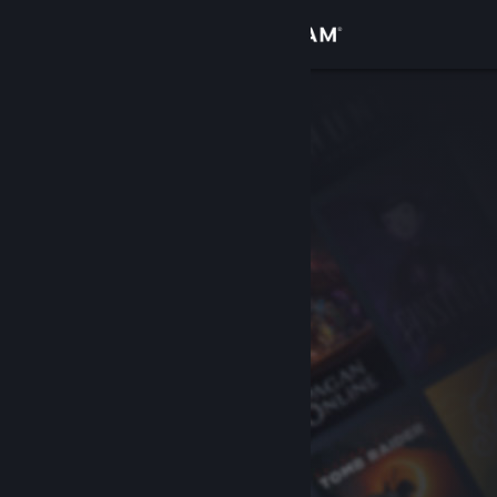
Iniciar sessão
Loja
Comunidade
Sobre
Apoio
Alterar idioma
Instala a app móvel do Steam
Ver versão para computadores