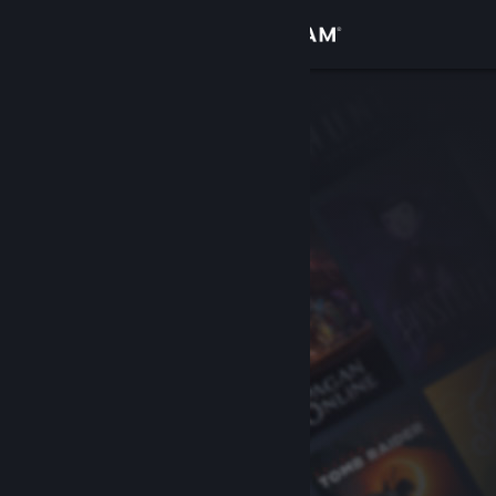
Iniciar sessão
Loja
Comunidade
Sobre
Apoio
Alterar idioma
Instala a app móvel do Steam
Ver versão para computadores