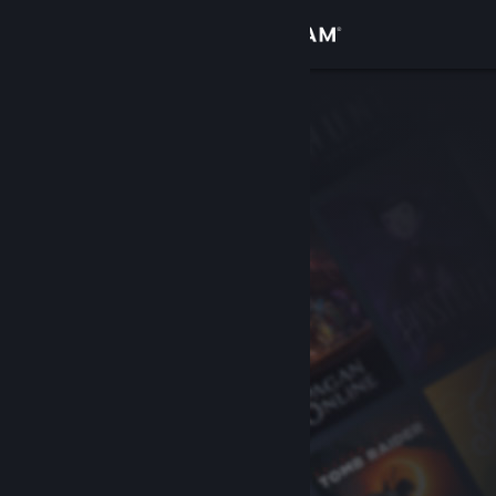
Iniciar sessão
Loja
Comunidade
Sobre
Apoio
Alterar idioma
Instala a app móvel do Steam
Ver versão para computadores