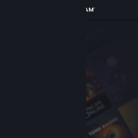
Iniciar sessão
Loja
Comunidade
Sobre
Apoio
Alterar idioma
Instala a app móvel do Steam
Ver versão para computadores