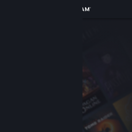
Iniciar sessão
Loja
Comunidade
Sobre
Apoio
Alterar idioma
Instala a app móvel do Steam
Ver versão para computadores