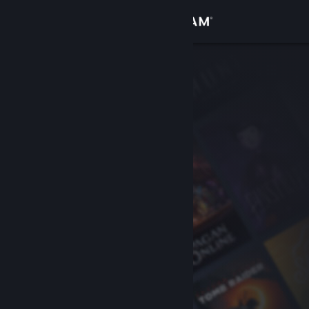
Iniciar sessão
Loja
Comunidade
Sobre
Apoio
Alterar idioma
Instala a app móvel do Steam
Ver versão para computadores