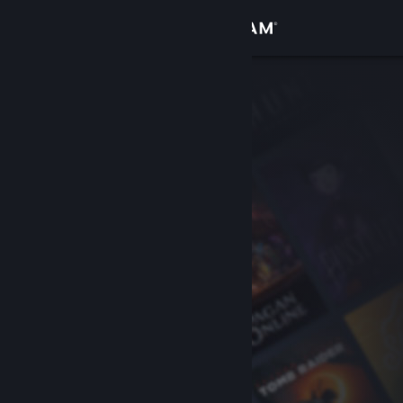
Iniciar sessão
Loja
Comunidade
Sobre
Apoio
Alterar idioma
Instala a app móvel do Steam
Ver versão para computadores