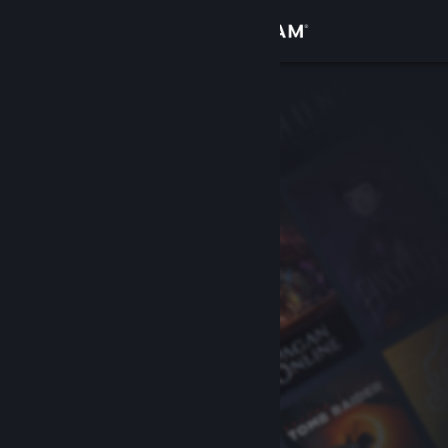
Iniciar sessão
Loja
Comunidade
Sobre
Apoio
Alterar idioma
Instala a app móvel do Steam
Ver versão para computadores