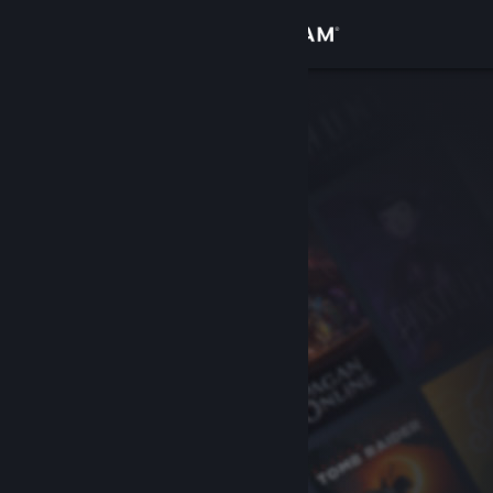
Iniciar sessão
Loja
Comunidade
Sobre
Apoio
Alterar idioma
Instala a app móvel do Steam
Ver versão para computadores