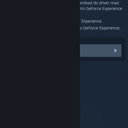
que a NVIDIA lançou. Podes fazer o download do driver mais
recente em
NVIDIA.com
ou usar o NVIDIA GeForce Experience
para atualizá-lo.
Desliga a partilha na aplicação GeForce Experience.
Desinstala temporariamente a aplicação GeForce Experience.
Outro problema
© Valve Corporation. Todos os direitos reservados.
Todas as marcas comerciais são propriedade dos
respetivos proprietários nos E.U.A. e outros países.
Política de Privacidade
|
Termos legais
|
Acessibilidade
|
Acordo de Subscrição Steam
|
Reembolsos
|
Cookies