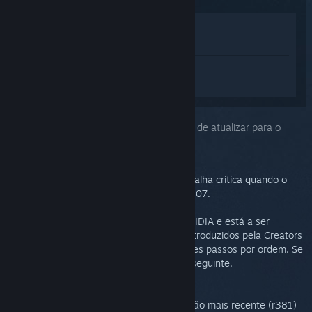
Ver na loja
Ver na minha biblioteca
Inicia sessão
para obteres ajuda
personalizada com o SteamVR.
Problema selecionado:
Falha crítica depois de atualizar para o
Creators Update do Windows 10
Normalmente, este problema leva a uma falha crítica quando o
SteamVR é iniciado ou ao erro de código 307.
Se o teu computador tem hardware da NVIDIA e está a ser
afetado por problemas de desempenho introduzidos pela Creators
Update do Windows 10, segue os seguintes passos por ordem. Se
a primeira solução não funcionar, tenta a seguinte.
Atualiza o driver da NVIDIA para a versão mais recente (r381)