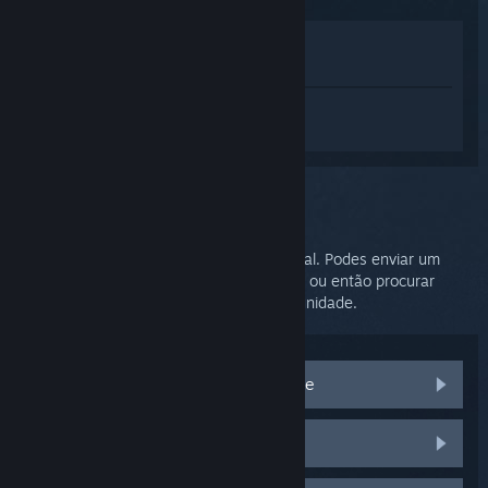
Ver na loja
Ver na minha biblioteca
Inicia sessão
para obteres ajuda
personalizada com o SteamVR.
Problema selecionado:
Mais assistência
O teu problema requer assistência adicional. Podes enviar um
pedido de ajuda à equipa de apoio técnico ou então procurar
soluções no grupo de discussões da Comunidade.
Visita as discussões da Comunidade
Peças e substituições do HTC Vive