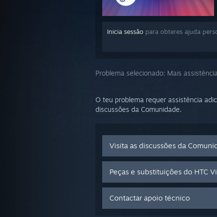
Inicia sessão
para obteres ajuda pers
Problema selecionado:
Mais assistênci
O teu problema requer assistência adic
discussões da Comunidade.
Visita as discussões da Comuni
Peças e substituições do HTC V
Contactar apoio técnico