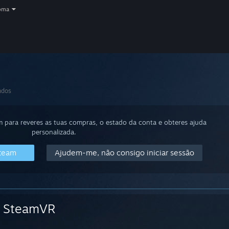
oma
dos
m para reveres as tuas compras, o estado da conta e obteres ajuda
personalizada.
Steam
Ajudem-me, não consigo iniciar sessão
SteamVR