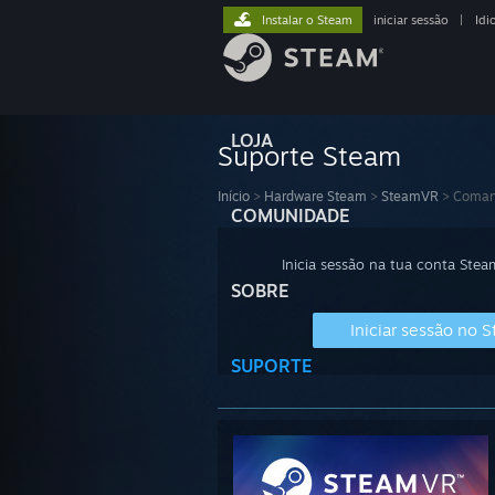
Instalar o Steam
iniciar sessão
|
Idi
LOJA
Suporte Steam
Início
>
Hardware Steam
>
SteamVR
>
Coman
COMUNIDADE
Inicia sessão na tua conta Stea
SOBRE
Iniciar sessão no 
SUPORTE