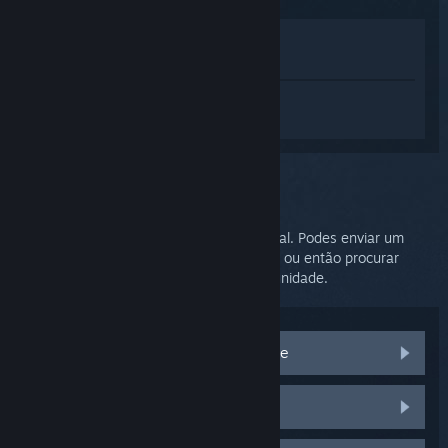
Ver na loja
Ver na minha biblioteca
Inicia sessão
para obteres ajuda
personalizada com o SteamVR.
Problema selecionado:
Mais assistência
O teu problema requer assistência adicional. Podes enviar um
pedido de ajuda à equipa de apoio técnico ou então procurar
soluções no grupo de discussões da Comunidade.
Visita as discussões da Comunidade
Peças e substituições do HTC Vive