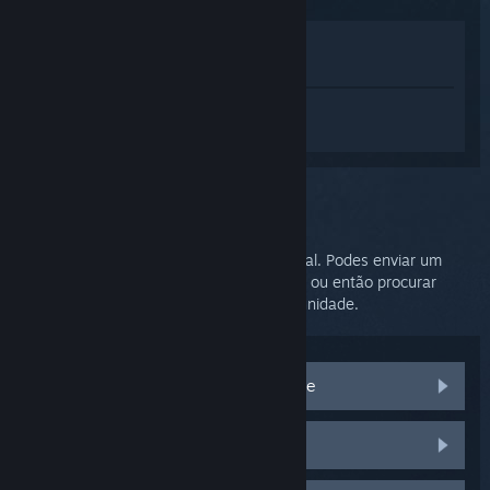
Ver na loja
Ver na minha biblioteca
Inicia sessão
para obteres ajuda
personalizada com o SteamVR.
Problema selecionado:
Mais assistência
O teu problema requer assistência adicional. Podes enviar um
pedido de ajuda à equipa de apoio técnico ou então procurar
soluções no grupo de discussões da Comunidade.
Visita as discussões da Comunidade
Peças e substituições do HTC Vive