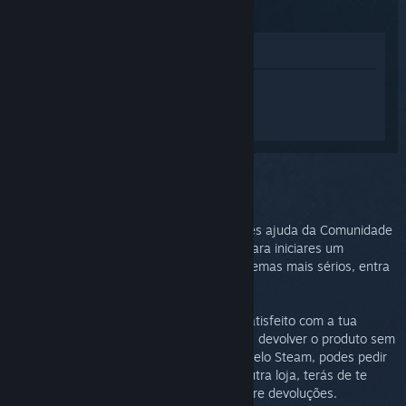
(2015)
Ver na loja
Inicia sessão
para obteres ajuda
personalizada com o Steam Controller
(2015).
Problema selecionado:
Mais assistência
Podes visitar os nossos fóruns para obteres ajuda da Comunidade
ou comunicares a existência de um bug. Para iniciares um
processo detalhado de resolução de problemas mais sérios, entra
em contacto com o Suporte Steam.
Desejamos acima de tudo que te sintas satisfeito com a tua
compra. Se não estiveres satisfeito, podes devolver o produto sem
nenhum custo adicional. Se o compraste pelo Steam, podes pedir
um reembolso abaixo. Se o compraste noutra loja, terás de te
dirigir à mesma para obteres detalhes sobre devoluções.