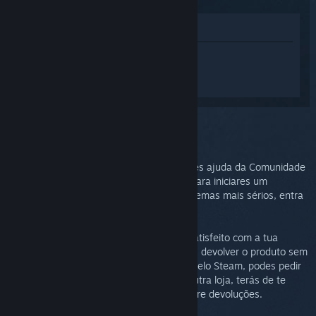
Ver na loja
Inicia sessão
para obteres ajuda
personalizada com o Steam Controller
(2015).
Problema selecionado:
Mais assistência
Podes visitar os nossos fóruns para obteres ajuda da Comunidade
ou comunicares a existência de um bug. Para iniciares um
processo detalhado de resolução de problemas mais sérios, entra
em contacto com o Suporte Steam.
Desejamos acima de tudo que te sintas satisfeito com a tua
compra. Se não estiveres satisfeito, podes devolver o produto sem
nenhum custo adicional. Se o compraste pelo Steam, podes pedir
um reembolso abaixo. Se o compraste noutra loja, terás de te
dirigir à mesma para obteres detalhes sobre devoluções.