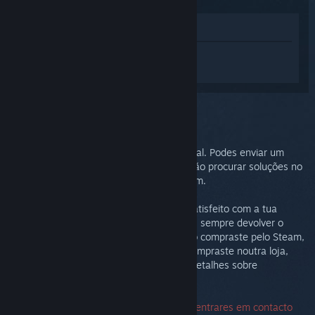
Ver na loja
Inicia sessão
para obteres ajuda
personalizada com o Steam Link.
Problema selecionado:
Mais assistência
O teu problema requer assistência adicional. Podes enviar um
pedido de ajuda ao Suporte Steam ou então procurar soluções no
grupo de discussões da Comunidade Steam.
Desejamos acima de tudo que te sintas satisfeito com a tua
compra. Se não estiveres satisfeito, podes sempre devolver o
produto sem nenhum custo adicional. Se o compraste pelo Steam,
podes pedir um reembolso abaixo. Se o compraste noutra loja,
terás de te dirigir à mesma para obteres detalhes sobre
devoluções.
O número de série não é necessário para entrares em contacto